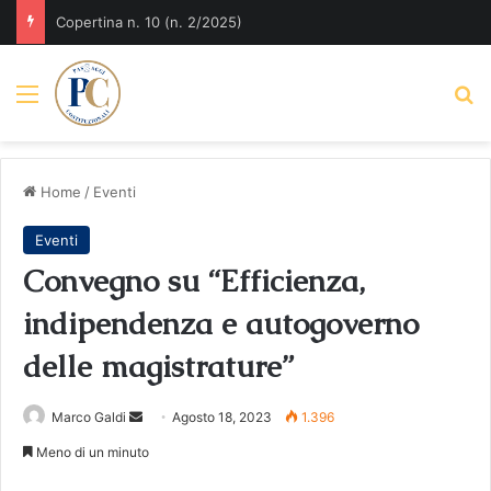
Copertina n. 10 (n. 2/2025)
Menu
C
Home
/
Eventi
Eventi
Convegno su “Efficienza,
indipendenza e autogoverno
delle magistrature”
Invia
Marco Galdi
Agosto 18, 2023
1.396
un'email
Meno di un minuto